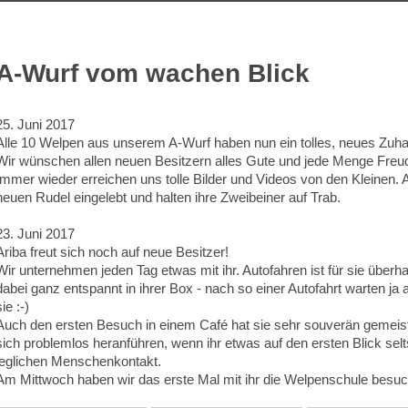
A-Wurf vom wachen Blick
25. Juni 2017
Alle 10 Welpen aus unserem A-Wurf haben nun ein tolles, neues Zuh
Wir wünschen allen neuen Besitzern alles Gute und jede Menge Freud
Immer wieder erreichen uns tolle Bilder und Videos von den Kleinen. 
neuen Rudel eingelebt und halten ihre Zweibeiner auf Trab.
23. Juni 2017
Ariba freut sich noch auf neue Besitzer!
Wir unternehmen jeden Tag etwas mit ihr. Autofahren ist für sie überh
dabei ganz entspannt in ihrer Box - nach so einer Autofahrt warten 
sie :-)
Auch den ersten Besuch in einem Café hat sie sehr souverän gemeister.
sich problemlos heranführen, wenn ihr etwas auf den ersten Blick se
jeglichen Menschenkontakt.
Am Mittwoch haben wir das erste Mal mit ihr die Welpenschule besuc