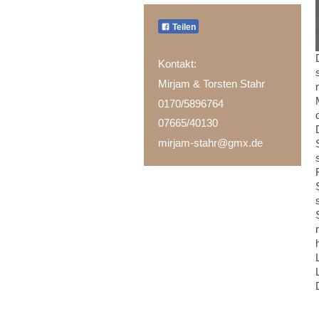
Teilen
Kontakt:
Mirjam & Torsten Stahr
0170/5896764
07665/40130
mirjam-stahr@gmx.de