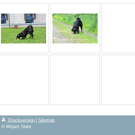
Druckversion
|
Sitemap
© Mirjam Stahr