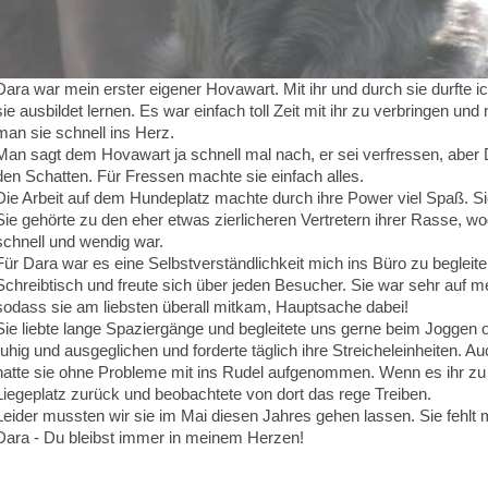
Dara war mein erster eigener Hovawart. Mit ihr und durch sie durfte 
sie ausbildet lernen. Es war einfach toll Zeit mit ihr zu verbringen und
man sie schnell ins Herz.
Man sagt dem Hovawart ja schnell mal nach, er sei verfressen, aber Dar
den Schatten. Für Fressen machte sie einfach alles.
Die Arbeit auf dem Hundeplatz machte durch ihre Power viel Spaß. Sie 
Sie gehörte zu den eher etwas zierlicheren Vertretern ihrer Rasse, w
schnell und wendig war.
Für Dara war es eine Selbstverständlichkeit mich ins Büro zu begleite
Schreibtisch und freute sich über jeden Besucher. Sie war sehr auf
sodass sie am liebsten überall mitkam, Hauptsache dabei!
Sie liebte lange Spaziergänge und begleitete uns gerne beim Joggen
ruhig und ausgeglichen und forderte täglich ihre Streicheleinheiten.
hatte sie ohne Probleme mit ins Rudel aufgenommen. Wenn es ihr zu v
Liegeplatz zurück und beobachtete von dort das rege Treiben.
Leider mussten wir sie im Mai diesen Jahres gehen lassen. Sie fehlt 
Dara - Du bleibst immer in meinem Herzen!